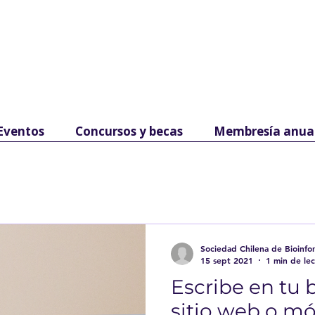
Eventos
Concursos y becas
Membresía anua
Sociedad Chilena de Bioinfo
Chile
n
a
de
Bioin
15 sept 2021
1 min de lec
Escribe en tu 
sitio web o mó